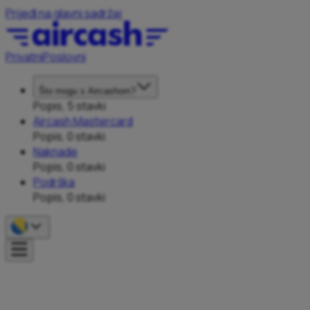
Prijeđi na glavni sadržaj
Privatni
Poslovni
Što mogu s Aircashom?
Popis, 5 stavki
Aircash Mastercard
Popis, 0 stavki
Naknade
Popis, 0 stavki
Podrška
Popis, 0 stavki
P
l
a
ć
a
j
u
s
l
u
g
e