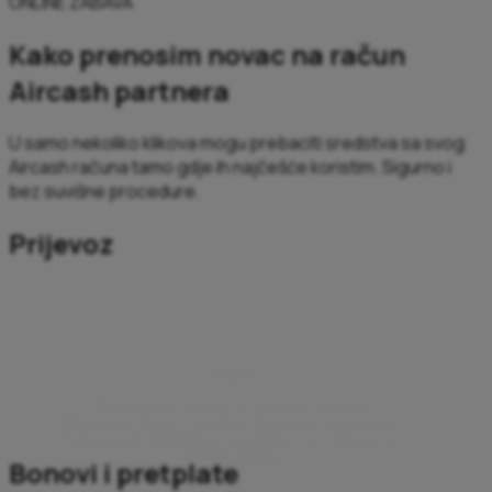
ONLINE ZABAVA
Kako prenosim novac na račun
Aircash partnera
U samo nekoliko klikova mogu prebaciti sredstva sa svog
Aircash računa tamo gdje ih najčešće koristim. Sigurno i
bez suvišne procedure.
Prijevoz
Vinjete
Mogu kupiti e-vinjetu za Sloveniju, Austriju,
Mađarsku, Češku, Slovačku, Bugarsku, Rumunjsku,
Švicarsku ili Moldaviju u par klikova, bez odlaska na
prodajno mjesto.
Bonovi i pretplate