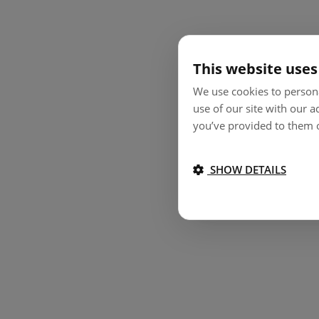
This website uses
We use cookies to persona
use of our site with our 
you’ve provided to them or
SHOW DETAILS