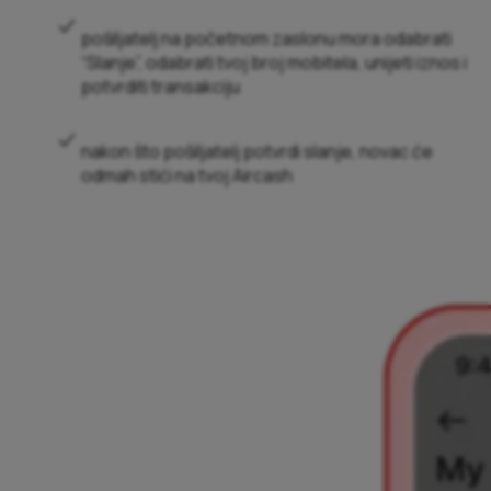
pošiljatelj na početnom zaslonu mora odabrati
“Slanje”, odabrati tvoj broj mobitela, unijeti iznos i
potvrditi transakciju
nakon što pošiljatelj potvrdi slanje, novac će
odmah stići na tvoj Aircash