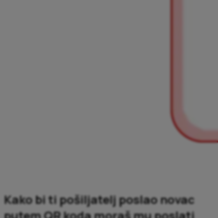
Kako bi ti pošiljatelj poslao novac
putem QR koda moraš mu poslati