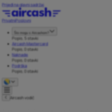
Prijeđi na glavni sadržaj
Privatni
Poslovni
Što mogu s Aircashom?
Popis, 5 stavki
Aircash Mastercard
Popis, 0 stavki
Naknade
Popis, 0 stavki
Podrška
Popis, 0 stavki
Aircash vodič
K
a
k
o
p
r
i
m
i
t
i
n
o
v
a
c
n
a
A
i
r
c
a
s
h
r
a
č
u
n