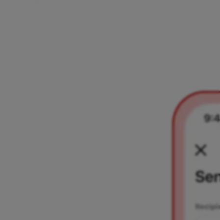
Na Aircash račun možeš primiti novac od drugih Aircash
korisnika putem broja telefona ili putem QR koda. Ovdje
pronađi informacije o oba načina.