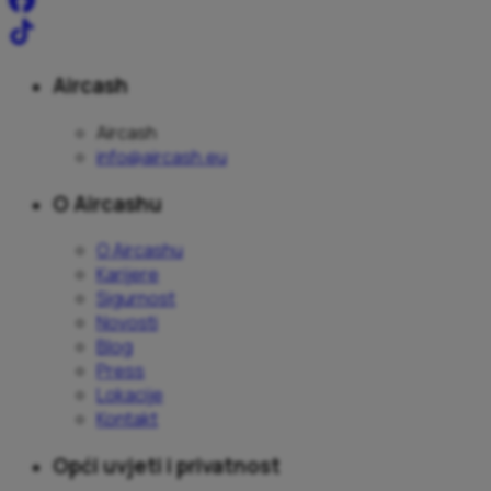
Aircash
Aircash
info@aircash.eu
O Aircashu
O Aircashu
Karijere
Sigurnost
Novosti
Blog
Press
Lokacije
Kontakt
Opći uvjeti i privatnost