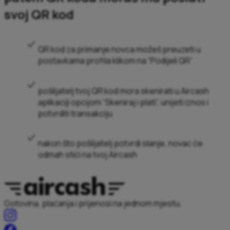
svoj QR kod
QR kod za primanje novca možeš preuzeti u
postavkama profila klikom na “Podijeli QR”
pošiljatelj tvoj QR kod mora skenirati u Aircash
aplikaciji opcijom “Skeniraj i plati”, unijeti iznos i
potvrditi transakciju
nakon što pošiljatelj potvrdi slanje, novac će
odmah stići na tvoj Aircash
Gotovina, plaćanja i prijenosi na jednom mjestu.