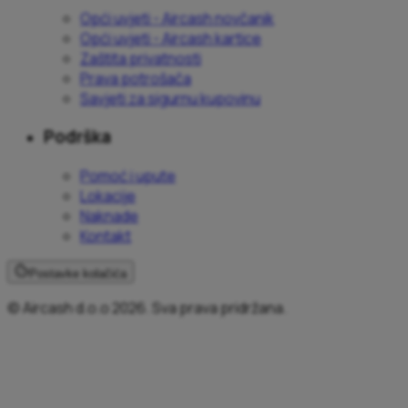
Opći uvjeti - Aircash novčanik
Opći uvjeti - Aircash kartice
Zaštita privatnosti
Prava potrošača
Savjeti za sigurnu kupovinu
Podrška
Pomoć i upute
Lokacije
Naknade
Kontakt
Postavke kolačića
© Aircash d.o.o 2026. Sva prava pridržana.